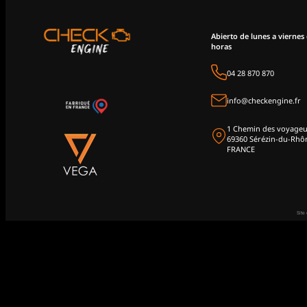
Abierto de lunes a viernes 
horas
04 28 870 870
info@checkengine.fr
1 Chemin des voyageu
69360 Sérézin-du-Rhô
FRANCE
Site