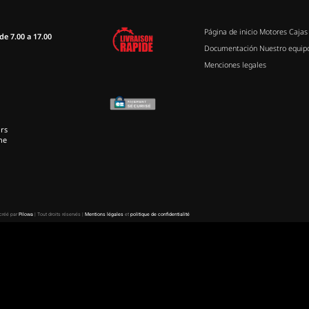
Página de inicio
Motores
Cajas
de 7.00 a 17.00
Documentación
Nuestro equip
Menciones legales
rs
ne
 créé par
Pilowa
| Tout droits réservés |
Mentions légales
et
politique de confidentialité