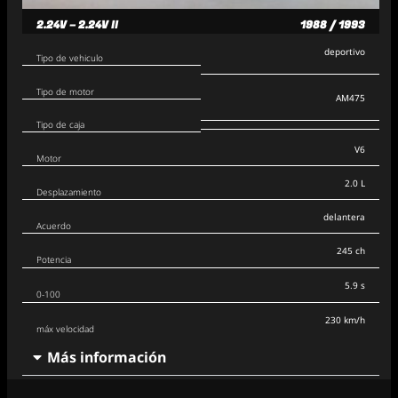
2.24V – 2.24V II
1988 / 1993
deportivo
Tipo de vehiculo
Tipo de motor
AM475
Tipo de caja
V6
Motor
2.0 L
Desplazamiento
delantera
Acuerdo
245 ch
Potencia
5.9 s
0-100
230 km/h
máx velocidad
Más información