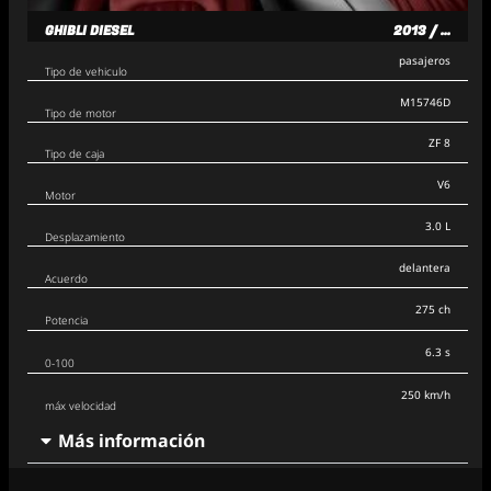
GHIBLI DIESEL
2013 / ...
pasajeros
Tipo de vehiculo
M15746D
Tipo de motor
ZF 8
Tipo de caja
V6
Motor
3.0 L
Desplazamiento
delantera
Acuerdo
275 ch
Potencia
6.3 s
0-100
250 km/h
máx velocidad
Más información