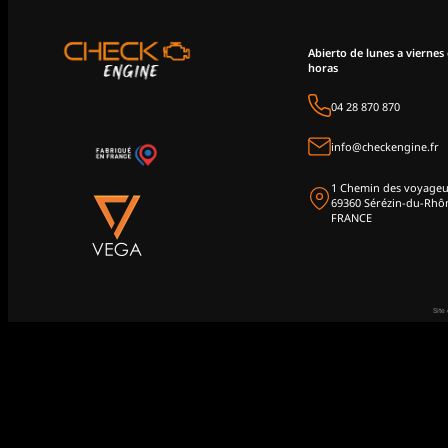
Abierto de lunes a viernes 
horas
04 28 870 870
info@checkengine.fr
1 Chemin des voyageu
69360 Sérézin-du-Rhô
FRANCE
Site