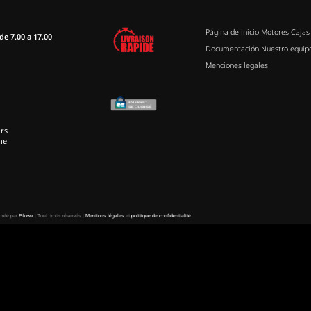
Página de inicio
Motores
Cajas
de 7.00 a 17.00
Documentación
Nuestro equip
Menciones legales
rs
ne
 créé par
Pilowa
| Tout droits réservés |
Mentions légales
et
politique de confidentialité