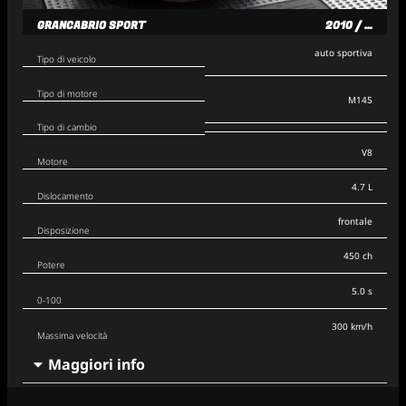
GRANCABRIO SPORT
2010 / ...
auto sportiva
Tipo di veicolo
Tipo di motore
M145
Tipo di cambio
V8
Motore
4.7 L
Dislocamento
frontale
Disposizione
450 ch
Potere
5.0 s
0-100
300 km/h
Massima velocità
Maggiori info