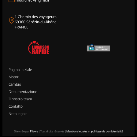
info@checkengine.fr
1 Chemin des voyageurs
69360 Sérézin-du-Rhône
FRANCE
Pagina iniziale
Motori
Cambio
Documentazione
Il nostro team
Contatto
Nota legale
Site créé par
Pilowa
| Tout droits réservés |
Mentions légales
et
politique de confidentialité