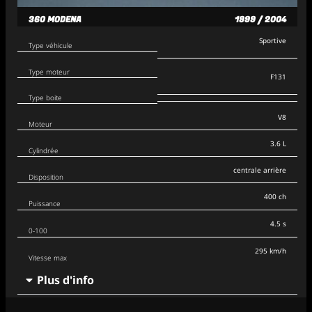
360 MODENA
1999 / 2004
Sportive
Type véhicule
Type moteur
F131
Type boite
V8
Moteur
3.6 L
Cylindrée
centrale arrière
Disposition
400 ch
Puissance
4.5 s
0-100
295 km/h
Vitesse max
Plus d'info