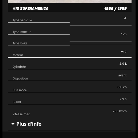
410 SUPERAMERICA
1956 / 1959
GT
Type véhicule
Type moteur
126
Type boite
V12
Moteur
5.0 L
Cylindrée
avant
Disposition
360 ch
Puissance
7.9 s
0-100
265 km/h
Vitesse max
Plus d'info