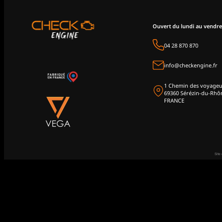
Ouvert du lundi au vendre
04 28 870 870
info@checkengine.fr
1 Chemin des voyageu
69360 Sérézin-du-Rhô
FRANCE
Site