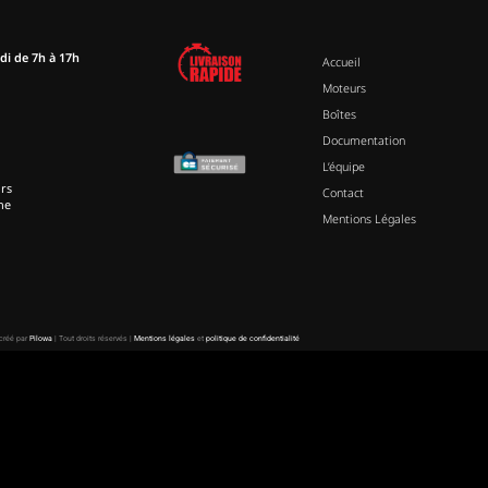
di de 7h à 17h
Accueil
Moteurs
Boîtes
Documentation
L’équipe
rs
Contact
ne
Mentions Légales
 créé par
Pilowa
| Tout droits réservés |
Mentions légales
et
politique de confidentialité