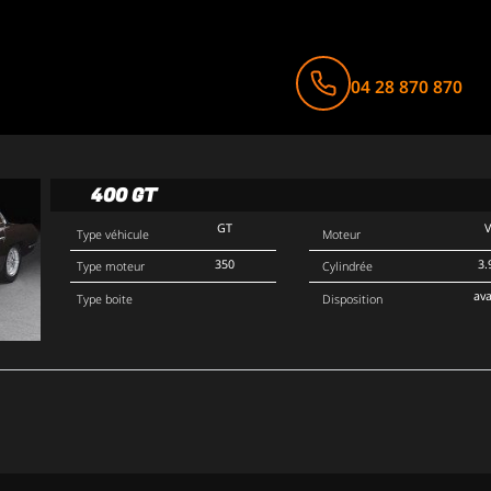
04 28 870 870
400 GT
GT
Type véhicule
Moteur
350
3.
Type moteur
Cylindrée
av
Type boite
Disposition