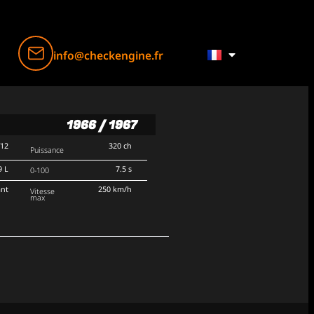
info@checkengine.fr
1966 / 1967
V12
320 ch
Puissance
9 L
7.5 s
0-100
ant
250 km/h
Vitesse
max