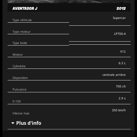
AVENTADOR J
2012
Supercar
Type véhicule
Type moteur
LP700-4
Type boite
V12
Moteur
6.5 L
Cylindrée
centrale arrière
Disposition
700 ch
Puissance
2.9 s
0-100
350 km/h
Vitesse max
Plus d'info