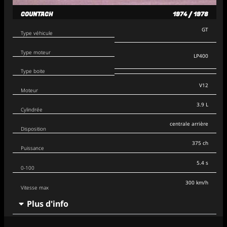
COUNTACH
1974 / 1978
GT
Type véhicule
Type moteur
LP400
Type boite
V12
Moteur
3.9 L
Cylindrée
centrale arrière
Disposition
375 ch
Puissance
5.4 s
0-100
300 km/h
Vitesse max
Plus d'info