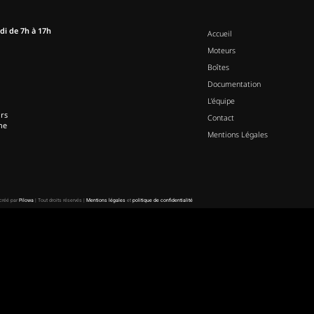
di de 7h à 17h
Accueil
Moteurs
Boîtes
Documentation
L’équipe
rs
Contact
ne
Mentions Légales
 créé par
Pilowa
| Tout droits réservés |
Mentions légales
et
politique de confidentialité