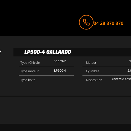
04 28 870 870
LP500-4 GALLARDO
Sportive
Type véhicule
Moteur
LP500-4
5.
Type moteur
Cylindrée
centrale arri
Type boite
Disposition