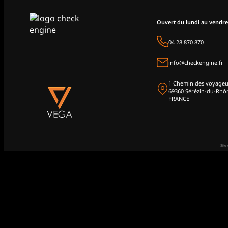
Ouvert du lundi au vendre
04 28 870 870
info@checkengine.fr
1 Chemin des voyageu
69360 Sérézin-du-Rhô
FRANCE
Site