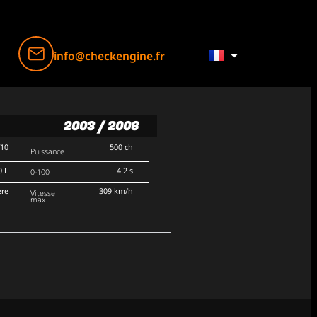
info@checkengine.fr
2003 / 2006
V10
500 ch
Puissance
0 L
4.2 s
0-100
ère
309 km/h
Vitesse
max