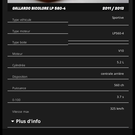
GALLARDO BICOLORE LP 560-4
2011 / 2013
Sportive
Type véhicule
Type moteur
LP560-4
Type boite
V10
Moteur
5.2 L
Cylindrée
centrale arrière
Disposition
560 ch
Puissance
3.7 s
0-100
325 km/h
Vitesse max
Plus d'info