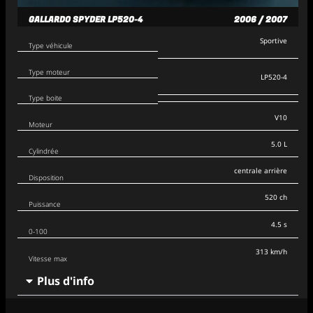
GALLARDO SPYDER LP520-4
2006 / 2007
Sportive
Type véhicule
Type moteur
LP520-4
Type boite
V10
Moteur
5.0 L
Cylindrée
centrale arrière
Disposition
520 ch
Puissance
4.5 s
0-100
313 km/h
Vitesse max
Plus d'info