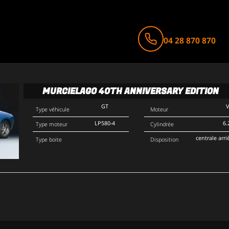
04 28 870 870
MURCIELAGO 40TH ANNIVERSARY EDITION
GT
Type véhicule
Moteur
LP580-4
6.
Type moteur
Cylindrée
centrale arri
Type boite
Disposition