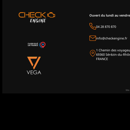
Ouvert du lundi au vendre
04 28 870 870
info@checkengine.fr
1 Chemin des voyageu
69360 Sérézin-du-Rhô
FRANCE
Site