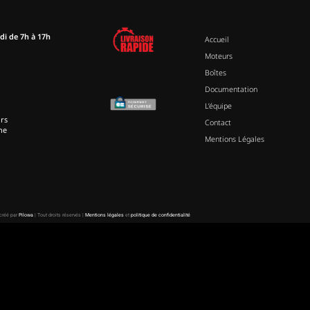
di de 7h à 17h
Accueil
Moteurs
Boîtes
Documentation
L’équipe
rs
Contact
ne
Mentions Légales
 créé par
Pilowa
| Tout droits réservés |
Mentions légales
et
politique de confidentialité