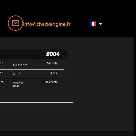
info@checkengine.fr
2004
V12
580 ch
Puissance
2 L
3.8 s
0-100
ère
330 km/h
Vitesse
max