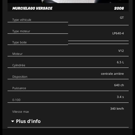
MURCIELAGO VERSACE
2006
GT
Type véhicule
Type moteur
LP640-4
Type boite
V12
Moteur
6.5 L
Cylindrée
centrale arrière
Disposition
640 ch
Puissance
3.4 s
0-100
340 km/h
Vitesse max
Plus d'info