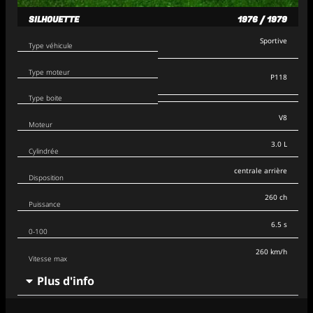
SILHOUETTE
1976 / 1979
Sportive
Type véhicule
Type moteur
P118
Type boite
V8
Moteur
3.0 L
Cylindrée
centrale arrière
Disposition
260 ch
Puissance
6.5 s
0-100
260 km/h
Vitesse max
Plus d'info