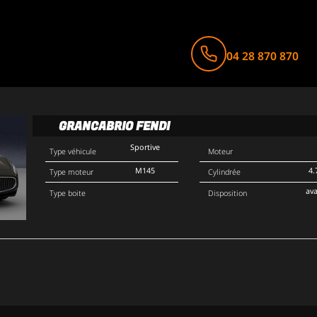
04 28 870 870
GRANCABRIO FENDI
Sportive
Type véhicule
Moteur
M145
4.
Type moteur
Cylindrée
av
Type boite
Disposition