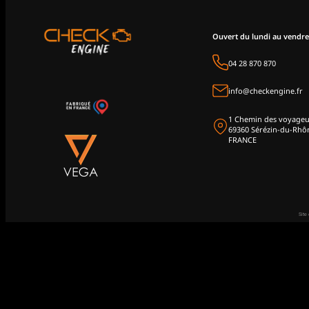
Ouvert du lundi au vendre
04 28 870 870
info@checkengine.fr
1 Chemin des voyageu
69360 Sérézin-du-Rhô
FRANCE
Site