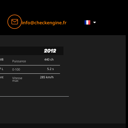
info@checkengine.fr
2012
V8
440 ch
Puissance
7 L
5.2 s
0-100
ant
285 km/h
Vitesse
max