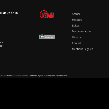
di de 7h à 17h
Accueil
Moteurs
Boîtes
Documentation
L’équipe
rs
Contact
ne
Mentions Légales
 créé par
Pilowa
| Tout droits réservés |
Mentions légales
et
politique de confidentialité