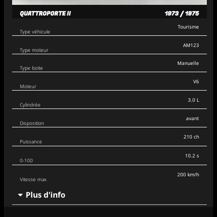
QUATTROPORTE II
1973 / 1975
Tourisme
Type véhicule
AM123
Type moteur
Manuelle
Type boite
V6
Moteur
3.0 L
Cylindrée
avant
Disposition
210 ch
Puissance
10.2 s
0-100
200 km/h
Vitesse max
Plus d'info