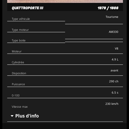
QUATTROPORTE III
1979 / 1986
Tourisme
Type véhicule
Type moteur
AM330
Type boite
V8
Moteur
4.9 L
Cylindrée
avant
Disposition
290 ch
Puissance
6.5 s
0-100
230 km/h
Vitesse max
Plus d'info