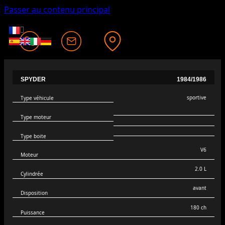
Passer au contenu principal
SPYDER
1984/1986
sportive
Type véhicule
Type moteur
Type boite
V6
Moteur
2.0 L
Cylindrée
avant
Disposition
180 ch
Puissance