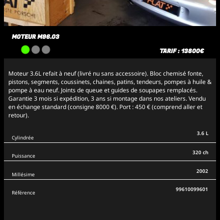
MOTEUR M96.03
TARIF : 13800€
Moteur 3.6L refait à neuf (livré nu sans accessoire). Bloc chemisé fonte,
pistons, segments, coussinets, chaines, patins, tendeurs, pompes à huile &
pompe à eau neuf. Joints de queue et guides de soupapes remplacés.
Garantie 3 mois si expédition, 3 ans si montage dans nos ateliers. Vendu
en échange standard (consigne 8000 €). Port : 450 € (comprend aller et
retour).
3.6 L
Cylindrée
320 ch
Puissance
2002
Millésime
99610099601
Référence