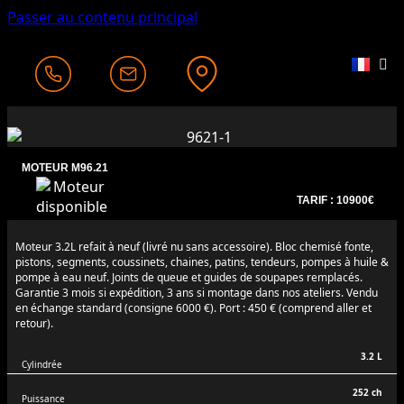
Passer au contenu principal
MOTEUR M96.21
TARIF : 10900€
Moteur 3.2L refait à neuf (livré nu sans accessoire). Bloc chemisé fonte,
pistons, segments, coussinets, chaines, patins, tendeurs, pompes à huile &
pompe à eau neuf. Joints de queue et guides de soupapes remplacés.
Garantie 3 mois si expédition, 3 ans si montage dans nos ateliers. Vendu
en échange standard (consigne 6000 €). Port : 450 € (comprend aller et
retour).
3.2 L
Cylindrée
252 ch
Puissance