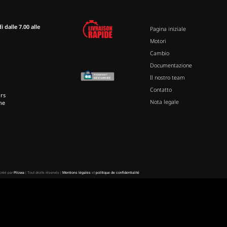
 dalle 7.00 alle
Pagina iniziale
Motori
Cambio
Documentazione
Il nostro team
Contatto
rs
Nota legale
ne
 créé par
Pilowa
| Tout droits réservés |
Mentions légales
et
politique de confidentialité