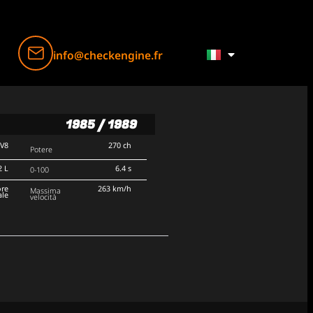
info@checkengine.fr
1985 / 1989
V8
270 ch
Potere
2 L
6.4 s
0-100
ore
263 km/h
Massima
ale
velocità