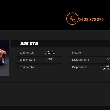
04 28 870 870
328 GTB
auto
Tipo di veicolo
Motore
sportiva
F105
3.
Tipo di motore
Dislocamento
posteri
Tipo di cambio
Disposizione
centr