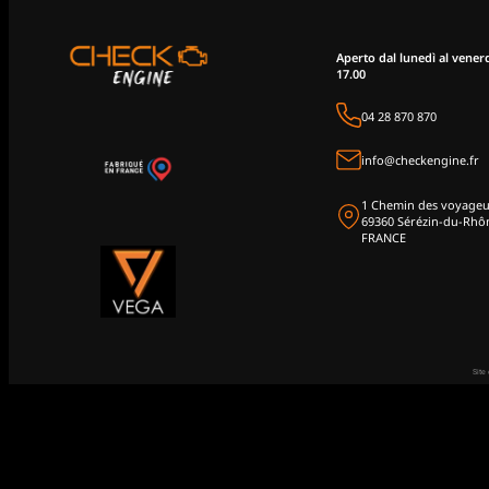
Aperto dal lunedì al venerdì
17.00
04 28 870 870
info@checkengine.fr
1 Chemin des voyageu
69360 Sérézin-du-Rhô
FRANCE
Site