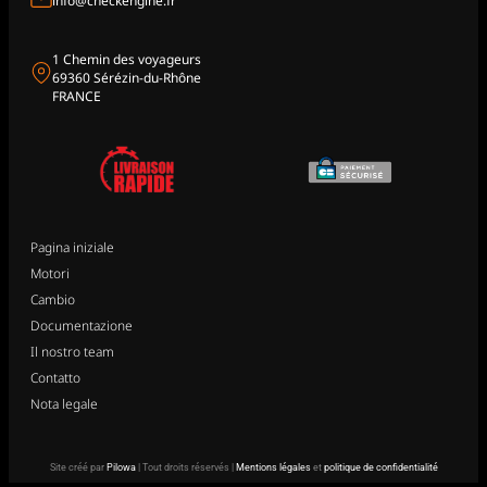
info@checkengine.fr
1 Chemin des voyageurs
69360 Sérézin-du-Rhône
FRANCE
Pagina iniziale
Motori
Cambio
Documentazione
Il nostro team
Contatto
Nota legale
Site créé par
Pilowa
| Tout droits réservés |
Mentions légales
et
politique de confidentialité