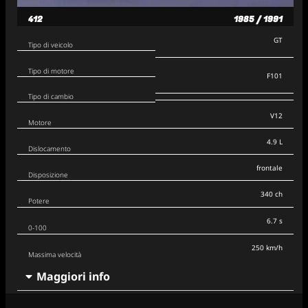
412
1985 / 1991
GT
Tipo di veicolo
Tipo di motore
F101
Tipo di cambio
V12
Motore
4.9 L
Dislocamento
frontale
Disposizione
340 ch
Potere
6.7 s
0-100
250 km/h
Massima velocità
Maggiori info