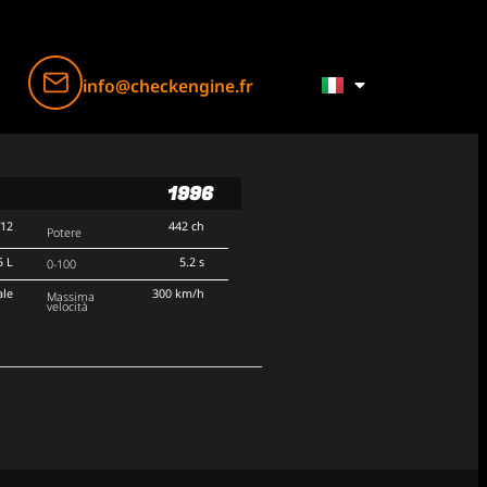
info@checkengine.fr
1996
V12
442 ch
Potere
5 L
5.2 s
0-100
ale
300 km/h
Massima
velocità