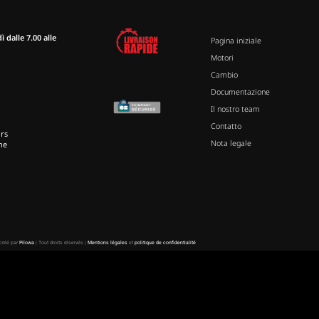
 dalle 7.00 alle
Pagina iniziale
Motori
Cambio
Documentazione
Il nostro team
Contatto
rs
Nota legale
ne
 créé par
Pilowa
| Tout droits réservés |
Mentions légales
et
politique de confidentialité