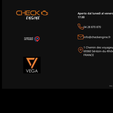
Aperto dal lunedì al venerdì
17.00
04 28 870 870
info@checkengine.fr
1 Chemin des voyageu
69360 Sérézin-du-Rhô
FRANCE
Site