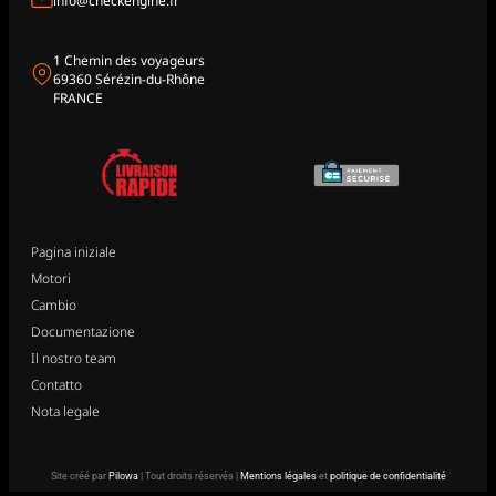
info@checkengine.fr
1 Chemin des voyageurs
69360 Sérézin-du-Rhône
FRANCE
Pagina iniziale
Motori
Cambio
Documentazione
Il nostro team
Contatto
Nota legale
Site créé par
Pilowa
| Tout droits réservés |
Mentions légales
et
politique de confidentialité