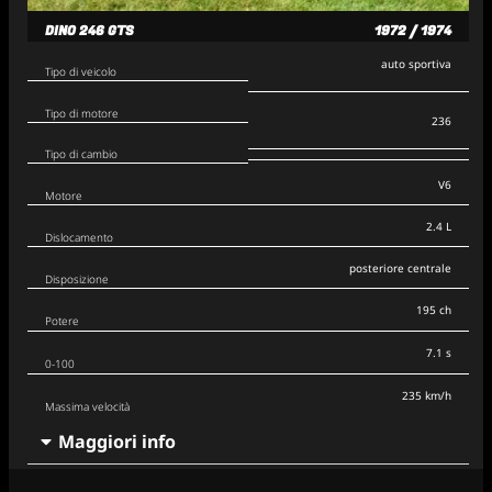
DINO 246 GTS
1972 / 1974
auto sportiva
Tipo di veicolo
Tipo di motore
236
Tipo di cambio
V6
Motore
2.4 L
Dislocamento
posteriore centrale
Disposizione
195 ch
Potere
7.1 s
0-100
235 km/h
Massima velocità
Maggiori info