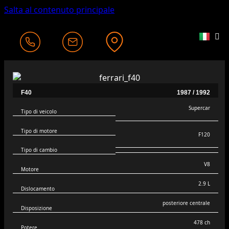
Salta al contenuto principale
F40
1987 / 1992
Supercar
Tipo di veicolo
Tipo di motore
F120
Tipo di cambio
V8
Motore
2.9 L
Dislocamento
posteriore centrale
Disposizione
478 ch
Potere