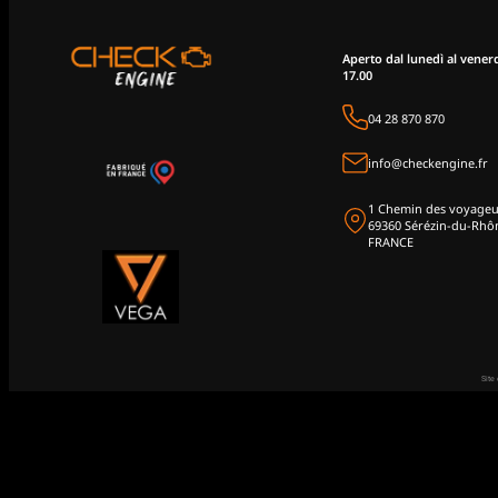
Aperto dal lunedì al venerdì
17.00
04 28 870 870
info@checkengine.fr
1 Chemin des voyageu
69360 Sérézin-du-Rhô
FRANCE
Site