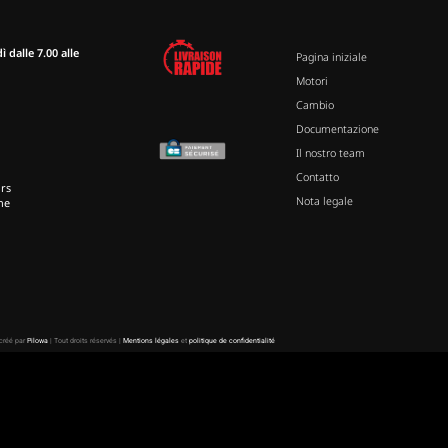
 dalle 7.00 alle
Pagina iniziale
Motori
Cambio
Documentazione
Il nostro team
Contatto
rs
Nota legale
ne
 créé par
Pilowa
| Tout droits réservés |
Mentions légales
et
politique de confidentialité