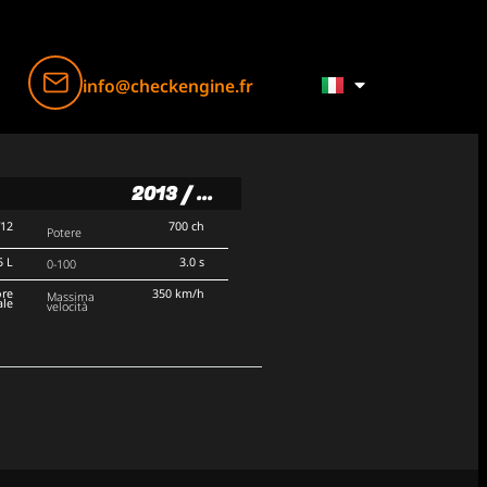
info@checkengine.fr
2013 / ...
V12
700 ch
Potere
5 L
3.0 s
0-100
ore
350 km/h
Massima
ale
velocità