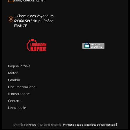
info@checkengine.fr
1 Chemin des voyageurs
69360 Sérézin-du-Rhône
FRANCE
Pagina iniziale
Motori
Cambio
Documentazione
Il nostro team
Contatto
Nota legale
Site créé par
Pilowa
| Tout droits réservés |
Mentions légales
et
politique de confidentialité