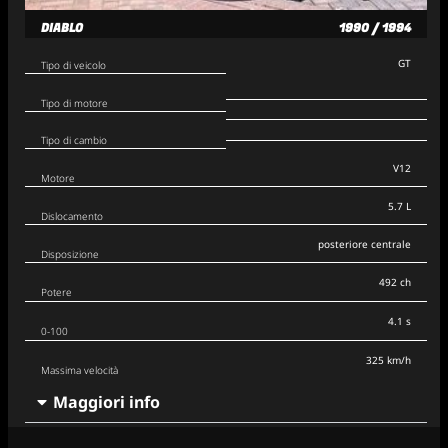
DIABLO
1990 / 1994
GT
Tipo di veicolo
Tipo di motore
Tipo di cambio
V12
Motore
5.7 L
Dislocamento
posteriore centrale
Disposizione
492 ch
Potere
4.1 s
0-100
325 km/h
Massima velocità
Maggiori info