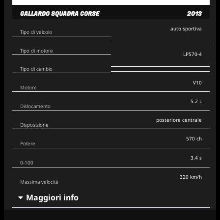
GALLARDO SQUADRA CORSE
2013
auto sportiva
Tipo di veicolo
Tipo di motore
LP570-4
Tipo di cambio
V10
Motore
5.2 L
Dislocamento
posteriore centrale
Disposizione
570 ch
Potere
3.4 s
0-100
320 km/h
Massima velocità
Maggiori info