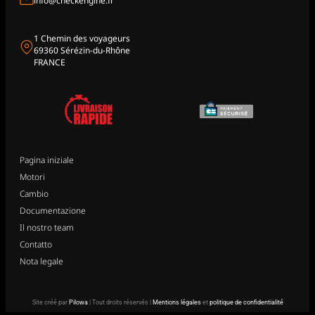
info@checkengine.fr
1 Chemin des voyageurs
69360 Sérézin-du-Rhône
FRANCE
Pagina iniziale
Motori
Cambio
Documentazione
Il nostro team
Contatto
Nota legale
Site créé par
Pilowa
| Tout droits réservés |
Mentions légales
et
politique de confidentialité