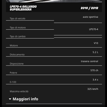
LP570-4 GALLARDO
2010 / 2012
SUPERLEGGERA
auto sportiva
Tipo di veicolo
Tipo di motore
LP570-4
Tipo di cambio
V10
Motore
5.2 L
Dislocamento
trasera central
Disposizione
570 ch
Potere
3.4 s
0-100
325 km/h
Massima velocità
Maggiori info