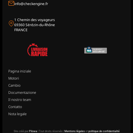
info@checkengine.fr
1 Chemin des voyageurs
69360 Sérézin-du-Rhône
FRANCE
Pagina iniziale
Motori
Cambio
Documentazione
Il nostro team
Contatto
Nota legale
Site créé par
Pilowa
| Tout droits réservés |
Mentions légales
et
politique de confidentialité