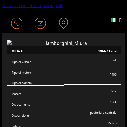
Salta al contenuto principale
MIURA
1966 / 1969
GT
Tipo di veicolo
Tipo di motore
P400
Tipo di cambio
V12
Motore
3.9 L
Dislocamento
posteriore centrale
Disposizione
350 ch
Potere