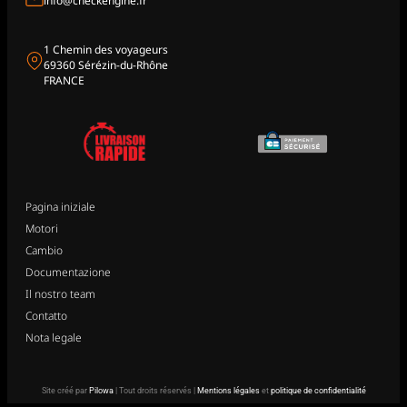
info@checkengine.fr
1 Chemin des voyageurs
69360 Sérézin-du-Rhône
FRANCE
Pagina iniziale
Motori
Cambio
Documentazione
Il nostro team
Contatto
Nota legale
Site créé par
Pilowa
| Tout droits réservés |
Mentions légales
et
politique de confidentialité