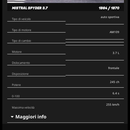
MISTRAL SPYDER 3.7
1964 / 1970
auto sportiva
Tipo di veicolo
Tipo di motore
AM109
Tipo di cambio
Motore
3.7 L
Dislocamento
frontale
Disposizione
245 ch
Potere
6.4 s
0-100
255 km/h
Massima velocità
Maggiori info