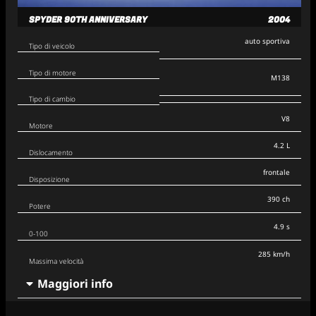
SPYDER 90TH ANNIVERSARY
2004
auto sportiva
Tipo di veicolo
Tipo di motore
M138
Tipo di cambio
V8
Motore
4.2 L
Dislocamento
frontale
Disposizione
390 ch
Potere
4.9 s
0-100
285 km/h
Massima velocità
Maggiori info