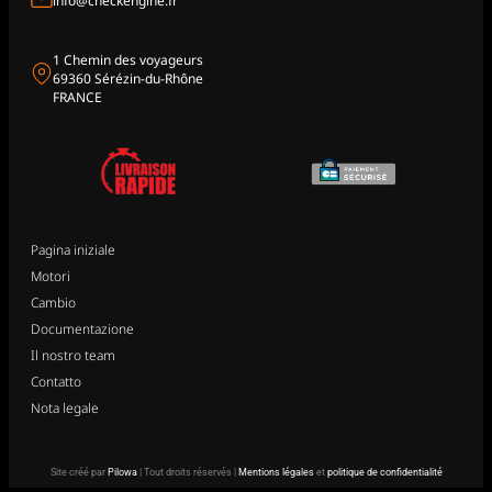
info@checkengine.fr
1 Chemin des voyageurs
69360 Sérézin-du-Rhône
FRANCE
Pagina iniziale
Motori
Cambio
Documentazione
Il nostro team
Contatto
Nota legale
Site créé par
Pilowa
| Tout droits réservés |
Mentions légales
et
politique de confidentialité