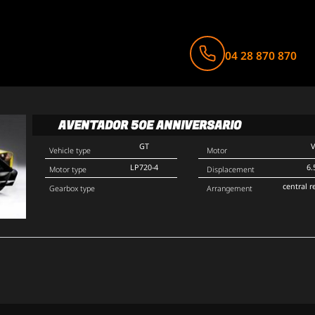
04 28 870 870
AVENTADOR 50E ANNIVERSARIO
GT
Vehicle type
Motor
LP720-4
6.
Motor type
Displacement
central r
Gearbox type
Arrangement