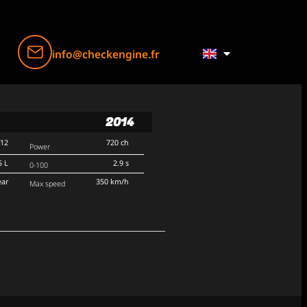
info@checkengine.fr
2014
V12
720 ch
Power
5 L
2.9 s
0-100
ear
350 km/h
Max speed