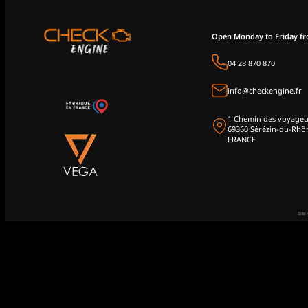
Open Monday to Friday f
04 28 870 870
info@checkengine.fr
1 Chemin des voyageu
69360 Sérézin-du-Rhô
FRANCE
Site