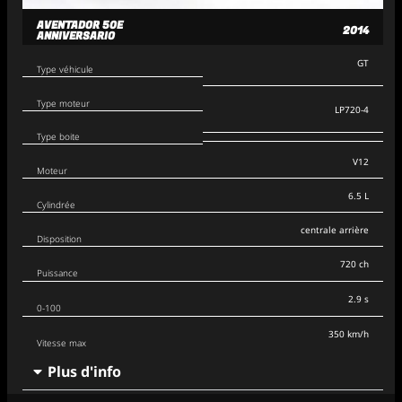
AVENTADOR 50E
2014
ANNIVERSARIO
GT
Type véhicule
Type moteur
LP720-4
Type boite
V12
Moteur
6.5 L
Cylindrée
centrale arrière
Disposition
720 ch
Puissance
2.9 s
0-100
350 km/h
Vitesse max
Plus d'info