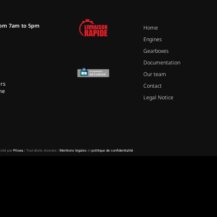
rom 7am to 5pm
Home
Engines
Gearboxes
Documentation
Our team
rs
Contact
ne
Legal Notice
 créé par
Pilowa
| Tout droits réservés |
Mentions légales
et
politique de confidentialité