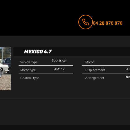
04 28 870 870
MEXICO 4.7
Sports car
Vehicle type
Motor
AM112
4.
Motor type
Displacement
fr
Gearbox type
Arrangement