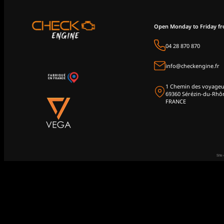
Open Monday to Friday f
04 28 870 870
info@checkengine.fr
1 Chemin des voyageu
69360 Sérézin-du-Rhô
FRANCE
Site