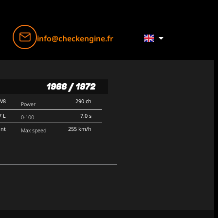
info@checkengine.fr
1966 / 1972
V8
290 ch
Power
7 L
7.0 s
0-100
ont
255 km/h
Max speed