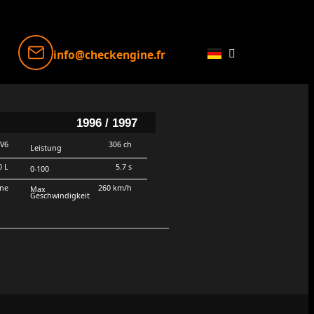
info@checkengine.fr
1996 / 1997
V6
306 ch
Leistung
0 L
5.7 s
0-100
rne
260 km/h
Max
Geschwindigkeit