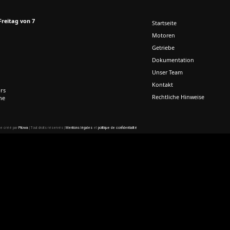
Freitag von 7
Startseite
Motoren
Getriebe
Dokumentation
Unser Team
Kontakt
rs
Rechtliche Hinweise
ne
te créé par
Pilowa
| Tout droits réservés |
Mentions légales
et
politique de confidentialité