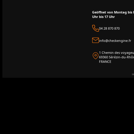
Geöffnet von Montag bis 
Uhr bis 17 Uhr
04 28 870 870
info@checkengine.fr
1 Chemin des voyageu
69360 Sérézin-du-Rhô
FRANCE
Si