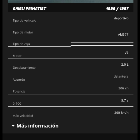
GHIBLI PRIMATIST
1996 / 1997
deportivo
Tipo de vehiculo
Tipo de motor
AM577
Tipo de caja
V6
Motor
2.0 L
Desplazamiento
delantera
Acuerdo
306 ch
Potencia
5.7 s
0-100
260 km/h
máx velocidad
Más información