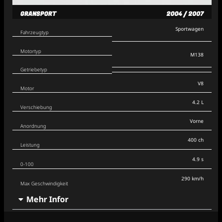
GRANSPORT
2004 / 2007
Sportwagen
Fahrzeugtyp
Motortyp
M138
Getriebetyp
V8
Motor
4.2 L
Verschiebung
Vorne
Anordnung
400 ch
Leistung
4.9 s
0-100
290 km/h
Max Geschwindigkeit
Mehr Infor