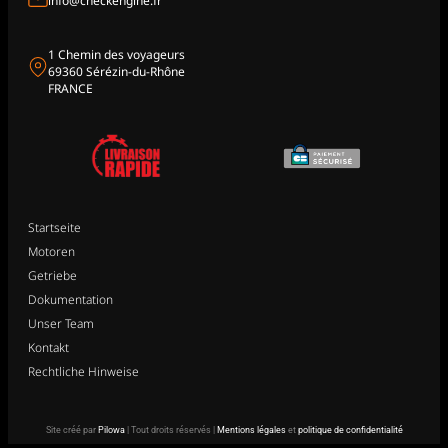
info@checkengine.fr
1 Chemin des voyageurs
69360 Sérézin-du-Rhône
FRANCE
Startseite
Motoren
Getriebe
Dokumentation
Unser Team
Kontakt
Rechtliche Hinweise
Site créé par
Pilowa
| Tout droits réservés |
Mentions légales
et
politique de confidentialité