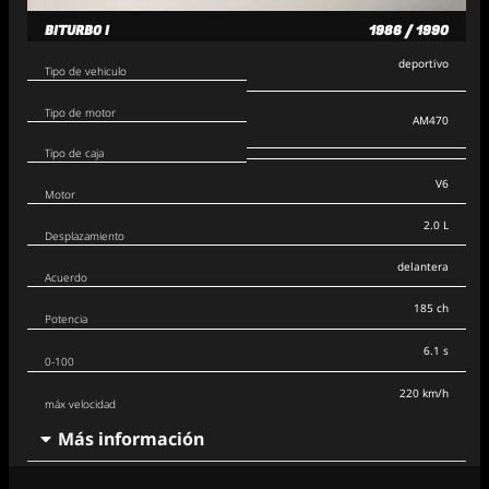
BITURBO I
1986 / 1990
deportivo
Tipo de vehiculo
Tipo de motor
AM470
Tipo de caja
V6
Motor
2.0 L
Desplazamiento
delantera
Acuerdo
185 ch
Potencia
6.1 s
0-100
220 km/h
máx velocidad
Más información