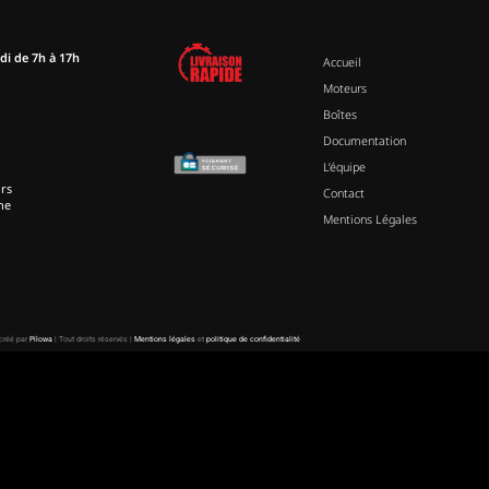
di de 7h à 17h
Accueil
Moteurs
Boîtes
Documentation
L’équipe
rs
Contact
ne
Mentions Légales
 créé par
Pilowa
| Tout droits réservés |
Mentions légales
et
politique de confidentialité