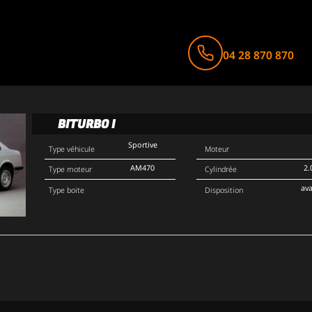
04 28 870 870
BITURBO I
Sportive
Type véhicule
Moteur
AM470
2.
Type moteur
Cylindrée
av
Type boite
Disposition