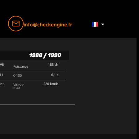
info@checkengine.fr
1986 / 1990
V6
185 ch
Puissance
0 L
6.1 s
0-100
ant
220 km/h
Vitesse
max