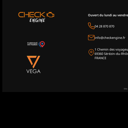
Ouvert du lundi au vendre
04 28 870 870
info@checkengine.fr
1 Chemin des voyageu
69360 Sérézin-du-Rhô
FRANCE
Site