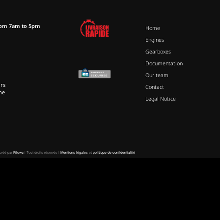
rom 7am to 5pm
Home
Engines
Gearboxes
Documentation
Our team
rs
Contact
ne
Legal Notice
 créé par
Pilowa
| Tout droits réservés |
Mentions légales
et
politique de confidentialité