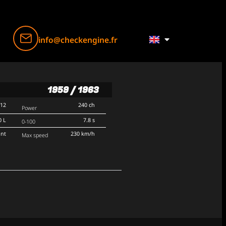
info@checkengine.fr
1959 / 1963
V12
240 ch
Power
0 L
7.8 s
0-100
ont
230 km/h
Max speed