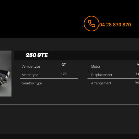
04 28 870 870
250 GTE
GT
Vehicle type
Motor
128
3.
Motor type
Displacement
fr
Gearbox type
Arrangement