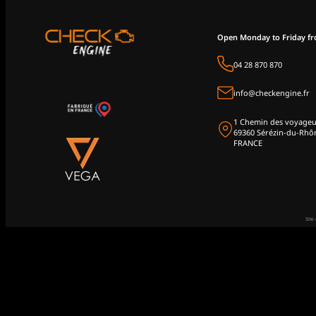
Open Monday to Friday f
04 28 870 870
info@checkengine.fr
1 Chemin des voyageu
69360 Sérézin-du-Rhô
FRANCE
Site