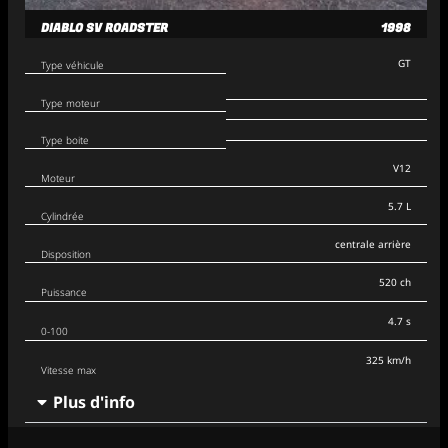
DIABLO SV ROADSTER
1998
GT
Type véhicule
Type moteur
Type boite
V12
Moteur
5.7 L
Cylindrée
centrale arrière
Disposition
520 ch
Puissance
4.7 s
0-100
325 km/h
Vitesse max
Plus d'info