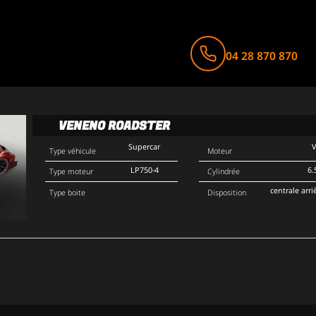
04 28 870 870
VENENO ROADSTER
Supercar
Type véhicule
Moteur
LP750-4
6.
Type moteur
Cylindrée
centrale arri
Type boite
Disposition