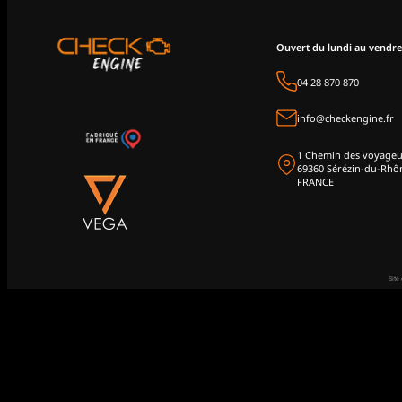
Ouvert du lundi au vendre
04 28 870 870
info@checkengine.fr
1 Chemin des voyageu
69360 Sérézin-du-Rhô
FRANCE
Site