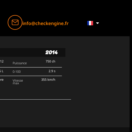
info@checkengine.fr
2014
V12
750 ch
Puissance
5 L
2.9 s
0-100
ère
355 km/h
Vitesse
max