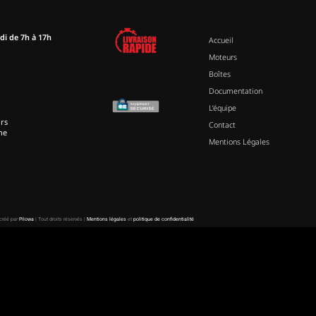
di de 7h à 17h
Accueil
Moteurs
Boîtes
Documentation
L’équipe
rs
Contact
ne
Mentions Légales
 créé par
Pilowa
| Tout droits réservés |
Mentions légales
et
politique de confidentialité