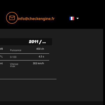
info@checkengine.fr
2011 / ...
V8
450 ch
Puissance
7 L
4.5 s
0-100
ant
303 km/h
Vitesse
max