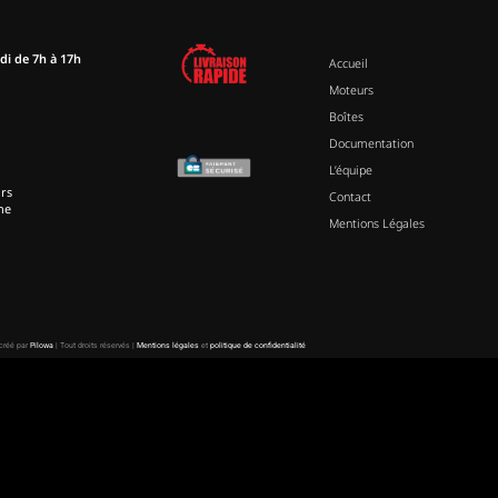
di de 7h à 17h
Accueil
Moteurs
Boîtes
Documentation
L’équipe
rs
Contact
ne
Mentions Légales
 créé par
Pilowa
| Tout droits réservés |
Mentions légales
et
politique de confidentialité