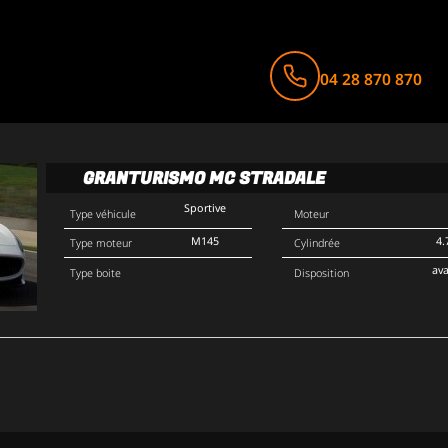
04 28 870 870
GRANTURISMO MC STRADALE
Sportive
Type véhicule
Moteur
M145
4.
Type moteur
Cylindrée
av
Type boite
Disposition