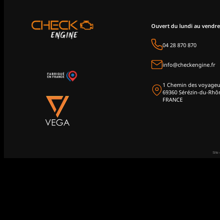
Ouvert du lundi au vendre
04 28 870 870
info@checkengine.fr
1 Chemin des voyageu
69360 Sérézin-du-Rhô
FRANCE
Site