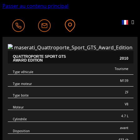
Passer au contenu principal
QUATTROPORTE SPORT GTS
2010
AWARD EDITION
Tourisme
Type véhicule
M139
Type moteur
ZF
Type boite
V8
Moteur
4.7 L
Cylindrée
avant
Disposition
433 ch