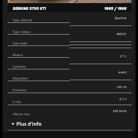
SEBRING 3700 GTI
1965 / 1968
Sportive
Type véhicule
Type moteur
AM101
Type boite
Moteur
3.7 L
Cylindrée
avant
Disposition
245 ch
Puissance
6.7 s
0-100
240 km/h
Vitesse max
Plus d'info