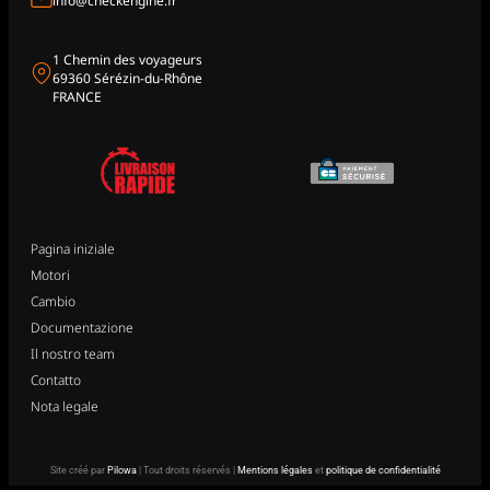
info@checkengine.fr
1 Chemin des voyageurs
69360 Sérézin-du-Rhône
FRANCE
Pagina iniziale
Motori
Cambio
Documentazione
Il nostro team
Contatto
Nota legale
Site créé par
Pilowa
| Tout droits réservés |
Mentions légales
et
politique de confidentialité