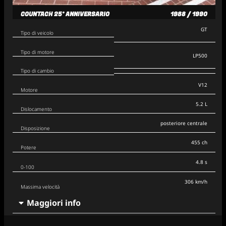
COUNTACH 25° ANNIVERSARIO
1988 / 1990
GT
Tipo di veicolo
Tipo di motore
LP500
Tipo di cambio
V12
Motore
5.2 L
Dislocamento
posteriore centrale
Disposizione
455 ch
Potere
4.8 s
0-100
306 km/h
Massima velocità
Maggiori info