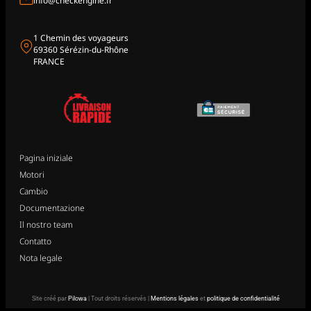
info@checkengine.fr
1 Chemin des voyageurs
69360 Sérézin-du-Rhône
FRANCE
Pagina iniziale
Motori
Cambio
Documentazione
Il nostro team
Contatto
Nota legale
Site créé par
Pilowa
| Tout droits réservés |
Mentions légales
et
politique de confidentialité